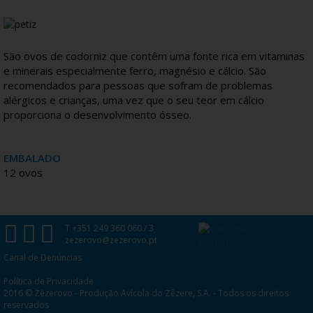
São ovos de codorniz que contêm uma fonte rica em vitaminas
e minerais especialmente ferro, magnésio e cálcio. São
recomendados para pessoas que sofram de problemas
alérgicos e crianças, uma vez que o seu teor em cálcio
proporciona o desenvolvimento ósseo.
EMBALADO
12 ovos
T +351 249 360 060 / 3
zezerovo@zezerovo.pt
Canal de Denúncias
Política de Privacidade
2016 © Zêzerovo - Produção Avícola do Zêzere, S.A. - Todos os direitos
reservados