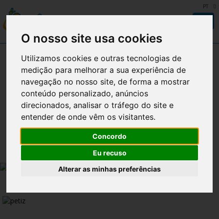
PT
Togg
navi
O nosso site usa cookies
Empresa
Utilizamos cookies e outras tecnologias de
medição para melhorar a sua experiência de
Produtos
navegação no nosso site, de forma a mostrar
conteúdo personalizado, anúncios
Produção
direcionados, analisar o tráfego do site e
entender de onde vêm os visitantes.
Qualidade
Concordo
Notícias
Eu recuso
Receitas
Alterar as minhas preferências
Contactos