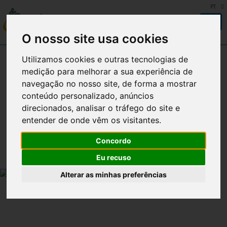
PT
Togg
navi
O nosso site usa cookies
Empresa
Utilizamos cookies e outras tecnologias de
medição para melhorar a sua experiência de
Produtos
navegação no nosso site, de forma a mostrar
conteúdo personalizado, anúncios
Produção
direcionados, analisar o tráfego do site e
entender de onde vêm os visitantes.
Qualidade
Concordo
Notícias
Eu recuso
Receitas
Alterar as minhas preferências
Contactos