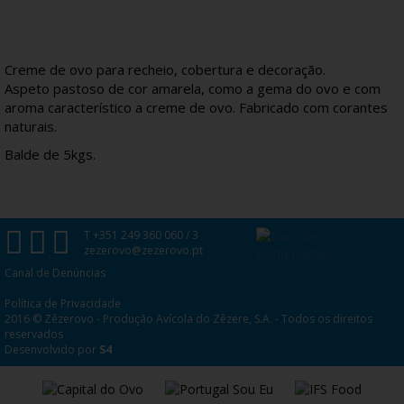
Creme de ovo para recheio, cobertura e decoração.
Aspeto pastoso de cor amarela, como a gema do ovo e com
aroma característico a creme de ovo. Fabricado com corantes
naturais.
Balde de 5kgs.
T +351 249 360 060 / 3
zezerovo@zezerovo.pt
Canal de Denúncias
Política de Privacidade
2016 © Zêzerovo - Produção Avícola do Zêzere, S.A. - Todos os direitos
reservados
Desenvolvido por
S4