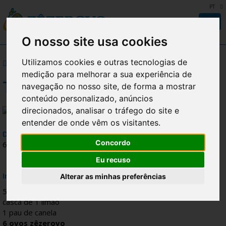
PT
Togg
navi
O nosso site usa cookies
Empresa
Utilizamos cookies e outras tecnologias de
Voltar para a lista de receitas
medição para melhorar a sua experiência de
Produtos
TIGELADAS
navegação no nosso site, de forma a mostrar
conteúdo personalizado, anúncios
Produção
direcionados, analisar o tráfego do site e
entender de onde vêm os visitantes.
Qualidade
DOSES TEMPO DIFICULDADE
Concordo
6 55min. Fácil
Notícias
Eu recuso
Receitas
Ingredientes
Alterar as minhas preferências
500ml de leite
Contactos
casca de 1 limão
1 pau de canela
6 ovos zêzerovo